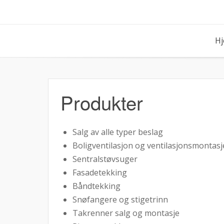
Skip
to
content
H
Produkter
Salg av alle typer beslag
Boligventilasjon og ventilasjonsmontasj
Sentralstøvsuger
Fasadetekking
Båndtekking
Snøfangere og stigetrinn
Takrenner salg og montasje