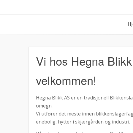
Skip
to
content
H
Vi hos Hegna Blikk
velkommen!
Hegna Blikk AS er en tradisjonell Blikkensl
omegn.
Vi utfører det meste innen blikkenslagerfaget
enebolig, hytter i skjærgården og industri.