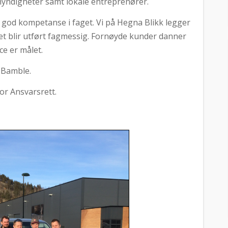
myndigheter samt lokale entreprenører.
g god kompetanse i faget. Vi på Hegna Blikk legger
det blir utført fagmessig. Fornøyde kunder danner
ce er målet.
i Bamble.
or Ansvarsrett.